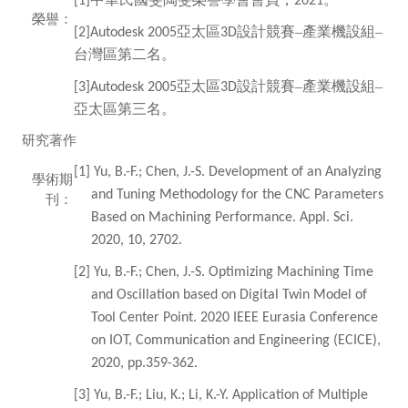
[1]
2021
榮譽：
亞太區
設計競賽–產業機設組–
[2]Autodesk 2005
3D
台灣區第二名。
亞太區
設計競賽–產業機設組–
[3]Autodesk 2005
3D
亞太區第三名。
研究著作
[1] Yu, B.-F.; Chen, J.-S. Development of an Analyzing
學術期
and Tuning Methodology for the CNC Parameters
刊：
Based on Machining Performance. Appl. Sci.
2020, 10, 2702.
[2] Yu, B.-F.; Chen, J.-S. Optimizing Machining Time
and Oscillation based on Digital Twin Model of
Tool Center Point. 2020 IEEE Eurasia Conference
on IOT, Communication and Engineering (ECICE),
2020, pp.359-362.
[3] Yu, B.-F.; Liu, K.; Li, K.-Y. Application of Multiple