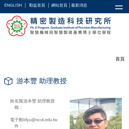
跳
ENGLISH
│
勤益首頁
│
網站首頁
│
最新消息
到
主
要
內
容
區
首頁
游本豐 助理教授
姓名職
游本豐 助理教授
稱：
電子郵
bfyu@ncut.edu.tw
件：