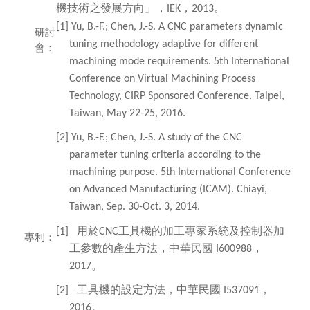
機技術之發展方向」，
，
。
IEK
2013
[1] Yu, B.-F.; Chen, J.-S. A CNC parameters dynamic
研討
tuning methodology adaptive for different
會：
machining mode requirements. 5th International
Conference on Virtual Machining Process
Technology, CIRP Sponsored Conference. Taipei,
Taiwan, May 22-25, 2016.
[2] Yu, B.-F.; Chen, J.-S. A study of the CNC
parameter tuning criteria according to the
machining purpose. 5th International Conference
on Advanced Manufacturing (ICAM). Chiayi,
Taiwan, Sep. 30-Oct. 3, 2014.
用於
工具機的加工專家系統及控制器加
[1]
CNC
專利：
工參數的產生方法，中華民國
，
I600988
。
2017
工具機的設定方法，中華民國
，
[2]
I537091
。
2016