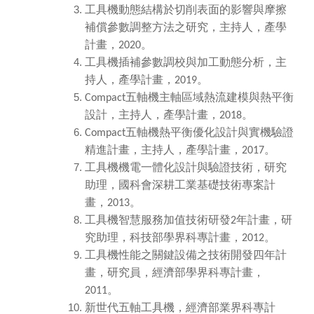
工具機動態結構於切削表面的影響與摩擦
補償參數調整方法之研究，主持人
，產學
計畫，
。
2020
工具機插補參數調校與加工動態分析
，主
持人
，產學
計畫，
。
2019
五軸機主軸區域熱流建模與熱平衡
Compact
設計
，主持人
，產學
計畫，
。
2018
五軸機熱平衡優化設計與實機驗證
Compact
精進計畫
，主持人
，產學
計畫，
。
2017
工具機機電一體化設計與驗證技術
，研究
助理
，國科會深耕工業基礎技術專案計
畫
，
。
2013
工具機智慧服務加值技術研發
年計畫
，研
2
究助理
，科技部學界科專計畫
，
。
2012
工具機性能之關鍵設備之技術開發四年計
畫
，研究員
，經濟部學界科專
計畫，
。
2011
新世代五軸工具機，經濟部業界科專
計