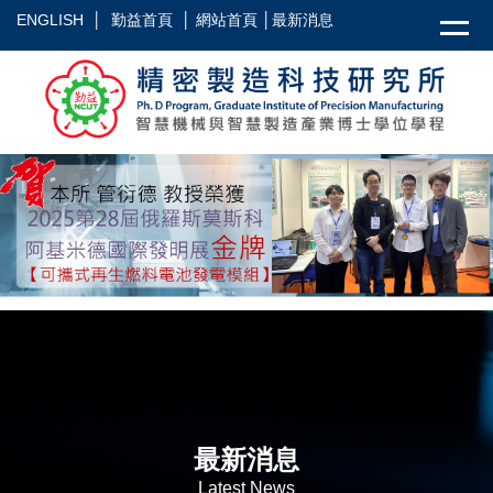
跳
ENGLISH
│
勤益首頁
│
網站首頁
│
最新消息
到
主
要
內
容
區
最新消息
Latest News