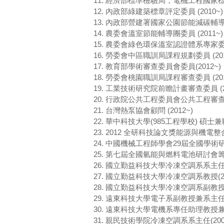
11. 經濟部標準檢驗局，電機工程國家標準
12. 內政部綠建築標章評定委員 (2010~)
13. 內政部營建署國家公園節能減碳輔導團委
14. 農委會溫室節能輔導團委員 (2011~)
15. 農委會綠色環保溫室認證體系專家委員(
16. 勞委會中區職訓局課程規劃委員 (2012
17. 教育部學術審查委員會委員(2012~)
18. 勞委會桃園職訓局課程審查委員 (2012
19. 工業技術研究院前瞻計畫審查委員 (201
20. 行政院公共工程委員會公共工程審查委員 
21. 台灣熱泵協會顧問 (2012~)
22. 華中科技大學(985工程學校) 碩士兼職
23. 2012 全研科技論文獎能源與機電
24. 中國機械工程師學會29屆全國學術研討會 Tech
25. 第七屆全國氫能與燃料電池研討會籌備委
26. 國立勤益科技大學冷凍空調系系主任(200
27. 國立勤益科技大學冷凍空調系教授(2008
28. 國立勤益科技大學冷凍空調系副教授(200
29. 遠東科技大學電子系副教授兼系主任(200
30. 遠東科技大學電機系專任助理教授兼副主任(
31. 親民技術學院冷凍空調系系主任(2002/0