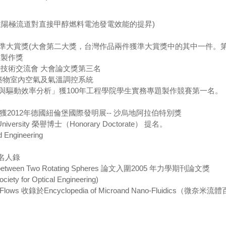
疏水性陽極流道對直接甲醇燃料電池發電效能的提昇)
大會準大賞獎(大會第二大獎，台灣作品兩件獲準大賞獎中的其中一件。第
題製作獎
術暨技術交流會 大會論文獎第三名
 建築物室內空氣及氣溫調控系統
制作與驅動效率分析」獲100年工程學院學生實務專題製作競賽第一名。
獎
獲2012年德國紐倫堡國際發明展-- 沙烏地阿拉伯特別獎
l University 榮譽博士（Honorary Doctorate） 提名。
 Engineering
世界名人錄
tions between Two Rotating Spheres 論文入圍2005 年力學期刊論文獎
ciety for Optical Engineering)
l Flows 收錄於Encyclopedia of Microand Nano-Fluidics（微奈