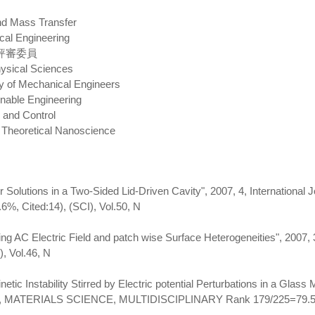
and Mass Transfer
cal Engineering
■評審委員
hysical Sciences
ty of Mechanical Engineers
inable Engineering
n and Control
 Theoretical Nanoscience
er Solutions in a Two-Sided Lid-Driven Cavity", 2007, 4, Internationa
Cited:14), (SCI), Vol.50, N
Using AC Electric Field and patch wise Surface Heterogeneities", 200
, Vol.46, N
okinetic Instability Stirred by Electric potential Perturbations in a Gl
51, MATERIALS SCIENCE, MULTIDISCIPLINARY Rank 179/225=79.5%)