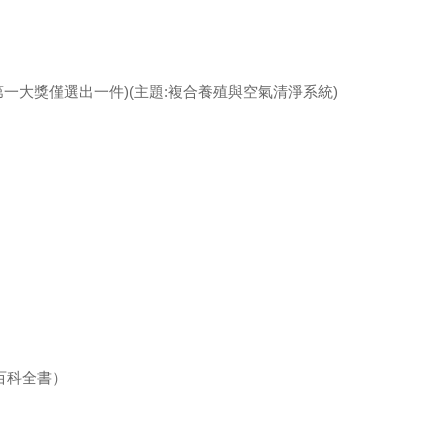
一大獎僅選出一件)(主題:複合養殖與空氣清淨系統)
米流體百科全書）