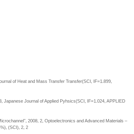
l Journal of Heat and Mass Transfer Transfer(SCI, IF=1.899,
7, 3, Japanese Journal of Applied Pyhsics(SCI, IF=1.024, APPLIED
ass Microchannel", 2008, 2, Optoelectronics and Advanced Materials –
, (SCI), 2, 2