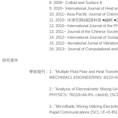
8. 2008~ Colloid and Surface A
9. 2010~ International Journal of Heat 
10. 2011~ Asia-Pacific Journal of Chemi
11. 2010~ 冷凍空調&能源科技 ■編輯 
12. 2010~ International Journal of the P
13. 2011~ Journal of the Chinese Socie
14. 2012~ International Journal of Susta
15. 2012~ Iternational Jurnal of Vibratio
16. 2013~ Journal of Computational and
研究著作
學術期刊：
1 : "Multiple Fluid Flow and Heat Transf
MECHNIACL ENGINEERING: 8/122=6.6%, 
2 : "Analysis of Electrokinetic Mixing 
PHYSICS: 76/118=64.4%, cited:6), (SCI)
3 : "Microfluidic Mixing Utilizing Electr
Rapid Communications (SCI, I.F.=0.4