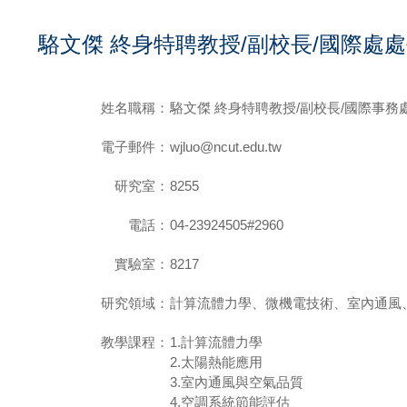
駱文傑 終身特聘教授/副校長/國際處
姓名職稱：
駱文傑 終身特聘教授/副校長
/國際事務
電子郵件：
wjluo@ncut.edu.tw
研究室：
8255
電話：
04-23924505#2960
實驗室：
8217
研究領域：
計算流體力學、微機電技術、室內通風
教學課程：
1.計算流體力學
2.太陽熱能應用
3.室內通風與空氣品質
4.空調系統節能評估