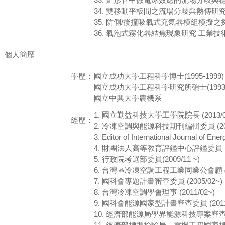
34. 雙移動平板間之流場分歧與熱傳研究(90-221
35. 防側/後撞吸氣式充氣器模組模擬之探討 中山
36. 氣泡式霧化器結焦現象研究 工業技術研究院 2
個人簡歷
學歷：
國立成功大學工程科學博士(1995-1999)
國立成功大學工程科學研究所碩士(1993-1
國立中興大學農機系
1. 國立勤益科技大學工學院院長 (2013/02
經歷：
2. 冷凍空調與能源科技期刊編輯委員 (2010
3. Editor of International Journal 
4. 財團法人高等教育評鑑中心評鑑委員 (201
5. 行政院考選部委員(2009/11 ~)
6. 台灣區冷凍空調工程工業同業公會顧問 (200
7. 國科會專題計畫審查委員 (2005/02~)
8. 台灣冷凍空調學會理事 (2011/02~)
9. 國科會能源國家型計畫審查委員 (2011
10. 經濟部能源局學界能源科技專案審查委員