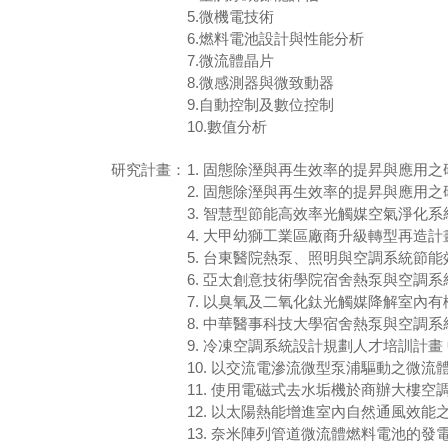
5.微機電技術
6.燃料電池設計與性能分析
7.微流體晶片
8.微感測器與微致動器
9.自動控制及數位控制
10.數值分析
研究計畫：
1. 固態除溼與再生效率的提昇與應用之研究 國科會一
2. 固態除溼與再生效率的提昇與應用之研究 國科會一
3. 智慧型節能高效率光觸媒空氣淨化系統開發 國科會
4. 大甲幼獅工業區廠商升級轉型再造計畫 
5. 台東醫院熱泵、照明與空調系統節能效
6. 亞太創意技術學院宿舍熱泵與空調系統
7. 以臭氧及二氧化鈦光觸媒降解室內有機汙染氣體之
8. 中華醫事科技大學宿舍熱泵與空調系統
9. 冷凍空調系統設計規劃人才培訓計畫 
10. 以交流電滲流微型泵浦驅動之微流體直接甲醇燃
11. 使用電磁式去水垢機於商辦大樓空調
12. 以太陽熱能增進室內自然通風效能之研究 NSC
13. 奈米陣列管道微流體燃料電池的發電效率分析 N