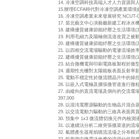
14. 冷凍空調科技高端人才人力資源與人才培育計畫 
15.辦理ECFA時代對冷凍空調產業環境的影響
16. 冷凍空調產業未來發展研究 NCUT-CY1
17. 苗北藝文中心演藝廳新建工程冰水機測試 NCUT
18. 建構優質健康節能紓壓之生活環境(3/3)(99
19. 利用毛細力及陽極側流道改質之被動式直接甲醇
20. 建構優質健康節能紓壓之生活環境(2/3)(98
21. 以四相交流電場驅動的電滲流場效率分析(98-2
22. 建構優質健康節能紓壓之生活環境(1/3)(97
23. 結合微機電與印刷電路板製程於微型直接甲醇燃
24. 週期性光柵對太陽能板表面反射率影響之研究(9
25. 電動不穩定性於微流體晶片中的操控與應用(96
26. 以嵌入式電極及擴張微管道進行微粒子的攫取與分
27. 由縱向的直流電場及側向的交流電場所構成的
397,000
28. 以混沌電壓源驅動的生物晶片混合器(95-262
29. 以交流電動力驅動的三維具表面異質性微管道
30. 預集中 1x3 微流體切換元件內檢測液的暫態
31. 以連續法分析二維突張微渠道的流場分歧現象(9
32. 氣體產生器尾焰噴流流場之分布模式(I)(92-
33. 矩形管中微電泳效應的流場分歧與穩定性分析(9